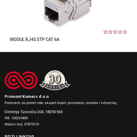
MODUL RJ45 STP CAT 6A
Promont Komerc d.o.o.
Preduzeće za promet robe, eksport-import, proizvodnju, montažu i inžinjering
Dimitrija Tucovića 204,
18250 Niš
PIB: 100334809
Matični broj: 07870370
BRZI LINKOVI