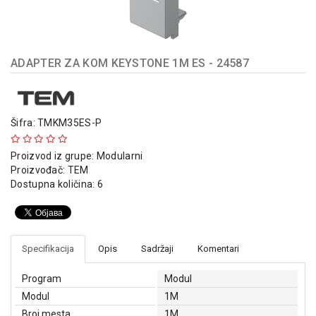
indikatori
Sklopna
tehnika
ADAPTER ZA KOM KEYSTONE 1M ES - 24587
Instalacioni
materijal
Napajanja
Šifra: TMKM35ES-P
i
kontrola
Proizvod iz grupe:
Modularni
osvetljenja
Proizvođač:
TEM
Dostupna količina: 6
Baterijska
oprema
Alat
Specifikacija
Opis
Sadržaji
Komentari
Program
Modul
Modul
1M
Broj mesta
1M