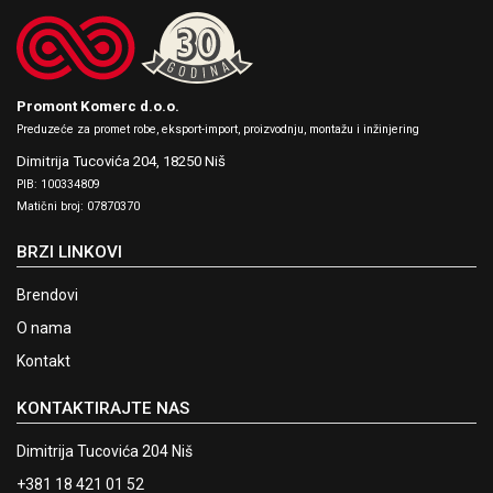
Promont Komerc d.o.o.
Preduzeće za promet robe, eksport-import, proizvodnju, montažu i inžinjering
Dimitrija Tucovića 204,
18250 Niš
PIB: 100334809
Matični broj: 07870370
BRZI LINKOVI
Brendovi
O nama
Kontakt
KONTAKTIRAJTE NAS
Dimitrija Tucovića 204 Niš
+381 18 421 01 52