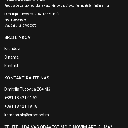
Preduzeće za promet robe, eksport-import, proizvodnju, montažu i inžinjering
Dimitrija Tucovića 204,
18250 Niš
PIB: 100334809
Matični broj: 07870370
BRZI LINKOVI
Brendovi
O nama
Kontakt
KONTAKTIRAJTE NAS
Dimitrija Tucovića 204 Niš
+381 18 421 01 52
+381 18 421 18 18
komercijala@promont.rs
ŽELITE LI DA VAS OBAVESTIMO O NOVIM ARTIKLIMA?