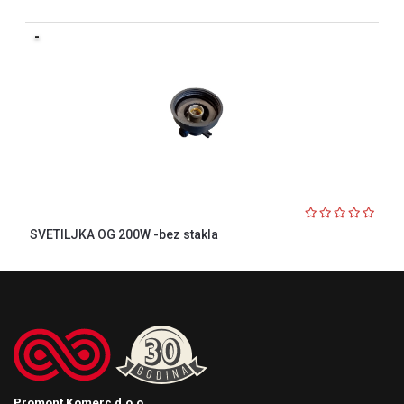
-
SVETILJKA OG 200W -bez stakla
Promont Komerc d.o.o.