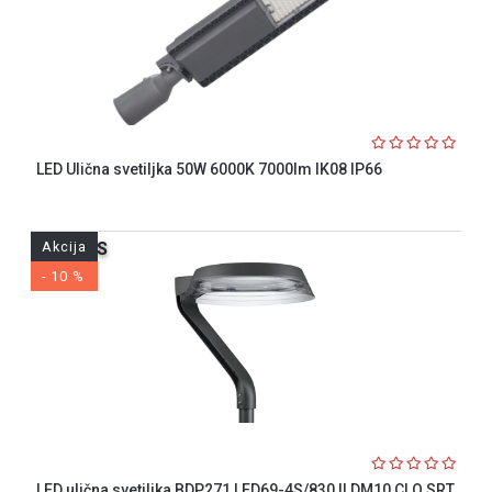
LED Ulična svetiljka 50W 6000K 7000lm IK08 IP66
Akcija
PHILIPS
- 10 %
LED ulična svetiljka BDP271 LED69-4S/830 II DM10 CLO SRT