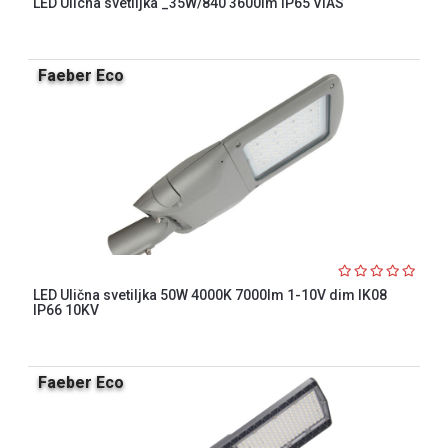
LED Ulicna svetiljka _35W/840 3600lm IP65 VIAS
Faeber Eco
LED Ulična svetiljka 50W 4000K 7000lm 1-10V dim IK08
IP66 10KV
Faeber Eco