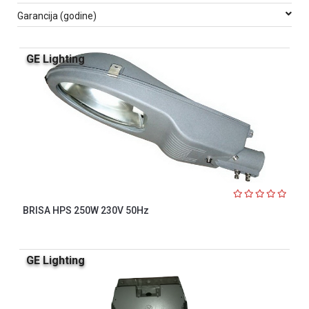
indikatori
Garancija (godine)
Sklopna
tehnika
GE Lighting
Instalacioni
materijal
Napajanja
i
kontrola
osvetljenja
Baterijska
oprema
BRISA HPS 250W 230V 50Hz
Alat
GE Lighting