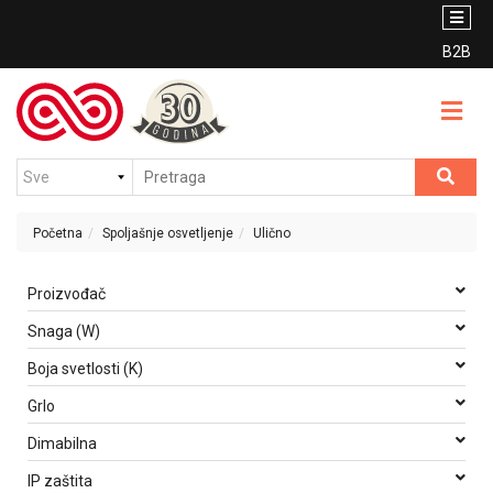
PROIZVODI
BRENDOVI
B2B
Unutrašnje
CENOVNIK
osvetljenje
VESTI
Spoljašnje
osvetljenje
KONTAKT
Sijalice
Početna
Spoljašnje osvetljenje
Ulično
KATALOG
Protivpanično
PDF
Proizvođač
osvetljenje
Snaga (W)
Nosači
USLOVI
kablovi
Boja svetlosti (K)
KORIŠĆENJA
(PNK)
Grlo
Prekidači,
Dimabilna
priključnice
i
IP zaštita