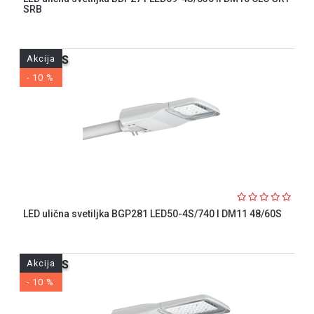
SRB
Akcija
PHILIPS
- 10 %
LED ulična svetiljka BGP281 LED50-4S/740 I DM11 48/60S
Akcija
PHILIPS
- 10 %