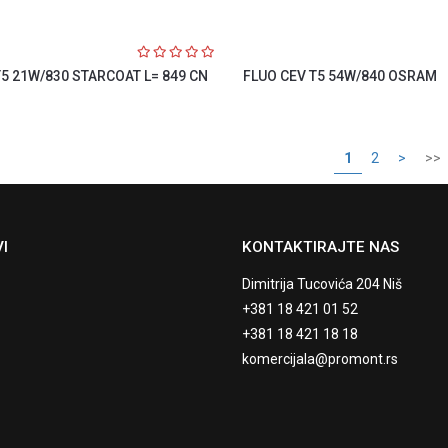
T5 21W/830 STARCOAT L= 849 CN
FLUO CEV T5 54W/840 OSRAM
1
2
>
>>
I
KONTAKTIRAJTE NAS
Dimitrija Tucovića 204 Niš
+381 18 421 01 52
+381 18 421 18 18
komercijala@promont.rs