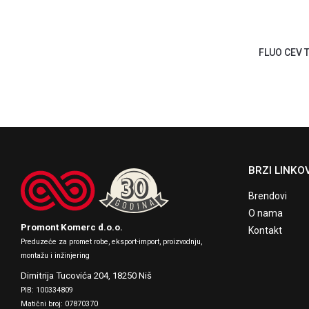
FLUO CEV 
BRZI LINKOV
Brendovi
O nama
Promont Komerc d.o.o.
Kontakt
Preduzeće za promet robe, eksport-import, proizvodnju,
montažu i inžinjering
Dimitrija Tucovića 204,
18250 Niš
PIB: 100334809
Matični broj: 07870370