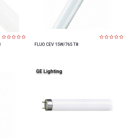
3
FLUO CEV 15W/765 T8
GE Lighting