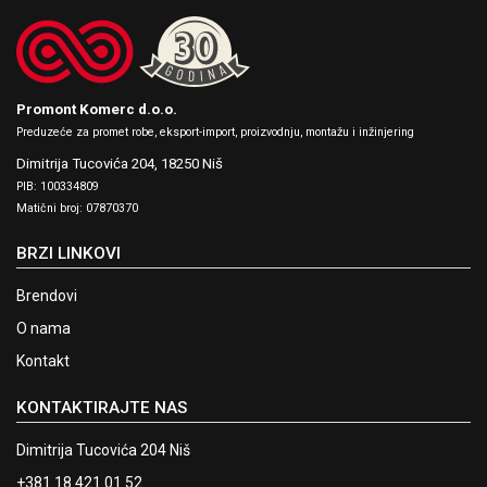
Promont Komerc d.o.o.
Preduzeće za promet robe, eksport-import, proizvodnju, montažu i inžinjering
Dimitrija Tucovića 204,
18250 Niš
PIB: 100334809
Matični broj: 07870370
BRZI LINKOVI
Brendovi
O nama
Kontakt
KONTAKTIRAJTE NAS
Dimitrija Tucovića 204 Niš
+381 18 421 01 52