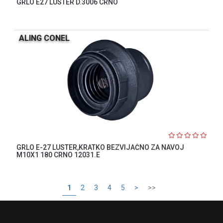
GRLO E27 LUSTER D.3006 CRNO
ALING CONEL
GRLO E-27 LUSTER,KRATKO BEZVIJAČNO ZA NAVOJ
M10X1 180 CRNO 12031.E
1
2
3
4
5
>
>>