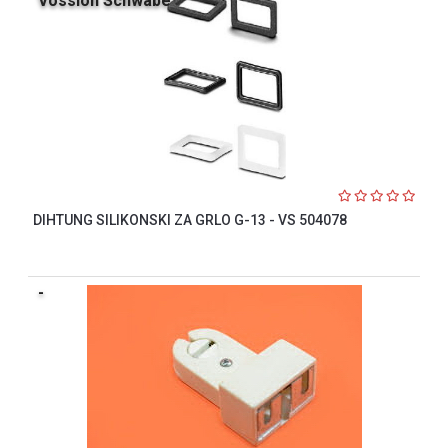
Vossloh Schwabe
indikatori
Sklopna
tehnika
Instalacioni
materijal
Napajanja
i
kontrola
DIHTUNG SILIKONSKI ZA GRLO G-13 - VS 504078
osvetljenja
Baterijska
oprema
-
Alat