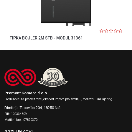
TIPKA BOJLER 2M STB - MODUL 31361
Promont Komerc d.o.o.
Preduzeće za promet robe, eksport-import, proizvodnju, montažu i inžinjering
Dimitrija Tucovića 204,
18250 Niš
PIB: 100334809
Matični broj: 07870370
BRZI LINKOVI