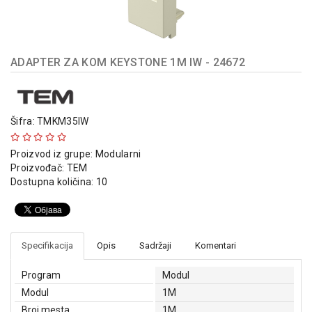
indikatori
Sklopna
tehnika
ADAPTER ZA KOM KEYSTONE 1M IW - 24672
Instalacioni
materijal
Napajanja
Šifra: TMKM35IW
i
kontrola
Proizvod iz grupe:
Modularni
osvetljenja
Proizvođač:
TEM
Dostupna količina: 10
Baterijska
oprema
Alat
Specifikacija
Opis
Sadržaji
Komentari
Program
Modul
Modul
1M
Broj mesta
1M