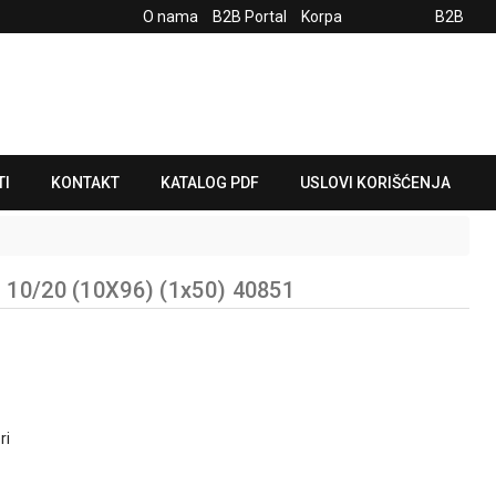
O nama
B2B Portal
Korpa
B2B
TI
KONTAKT
KATALOG PDF
USLOVI KORIŠĆENJA
 10/20 (10X96) (1x50) 40851
ri