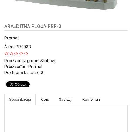
indikatori
Sklopna
tehnika
ARALDITNA PLOČA PRP-3
Instalacioni
materijal
Promel
Šifra: PR0033
Napajanja
i
Proizvod iz grupe:
Stubovi
kontrola
Proizvođač:
Promel
osvetljenja
Dostupna količina: 0
Baterijska
oprema
Alat
Specifikacija
Opis
Sadržaji
Komentari