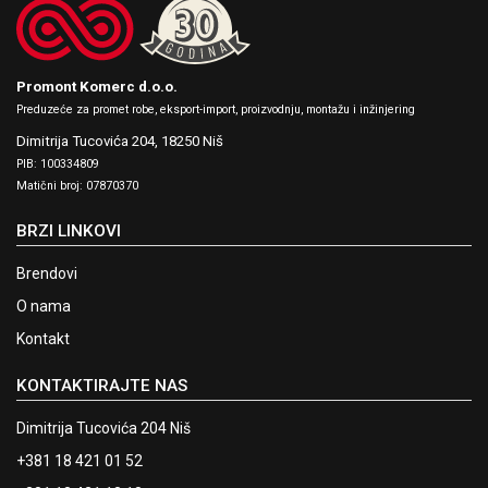
Promont Komerc d.o.o.
Preduzeće za promet robe, eksport-import, proizvodnju, montažu i inžinjering
Dimitrija Tucovića 204,
18250 Niš
PIB: 100334809
Matični broj: 07870370
BRZI LINKOVI
Brendovi
O nama
Kontakt
KONTAKTIRAJTE NAS
Dimitrija Tucovića 204 Niš
+381 18 421 01 52