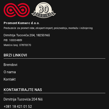
Promont Komerc d.o.o.
Preduzeće za promet robe, eksport-import, proizvodnju, montažu i inžinjering
Dimitrija Tucovića 204,
18250 Niš
PIB: 100334809
Matični broj: 07870370
BRZI LINKOVI
Brendovi
O nama
Kontakt
KONTAKTIRAJTE NAS
Dimitrija Tucovića 204 Niš
+381 18 421 01 52