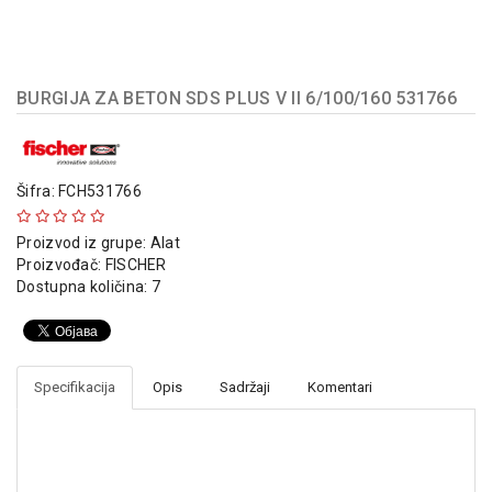
indikatori
Sklopna
tehnika
BURGIJA ZA BETON SDS PLUS V II 6/100/160 531766
Instalacioni
materijal
Napajanja
Šifra: FCH531766
i
kontrola
Proizvod iz grupe:
Alat
osvetljenja
Proizvođač:
FISCHER
Dostupna količina: 7
Baterijska
oprema
Alat
Specifikacija
Opis
Sadržaji
Komentari