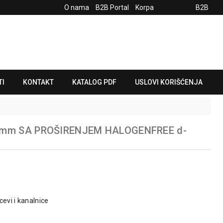
O nama
B2B Portal
Korpa
B2B
TI
KONTAKT
KATALOG PDF
USLOVI KORIŠĆENJA
0mm SA PROŠIRENJEM HALOGENFREE d-
cevi i kanalnice