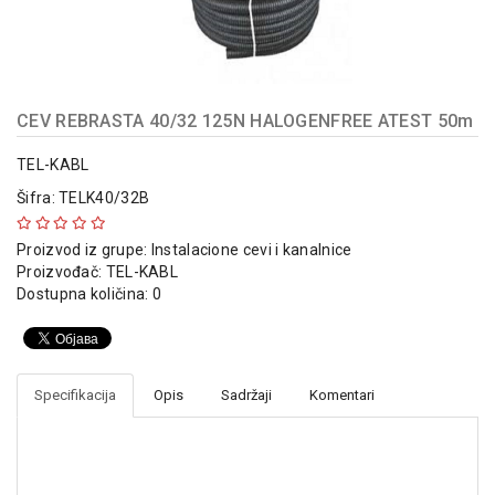
indikatori
Sklopna
tehnika
Instalacioni
CEV REBRASTA 40/32 125N HALOGENFREE ATEST 50m
materijal
TEL-KABL
Napajanja
Šifra: TELK40/32B
i
kontrola
Proizvod iz grupe:
Instalacione cevi i kanalnice
osvetljenja
Proizvođač:
TEL-KABL
Dostupna količina: 0
Baterijska
oprema
Alat
Specifikacija
Opis
Sadržaji
Komentari