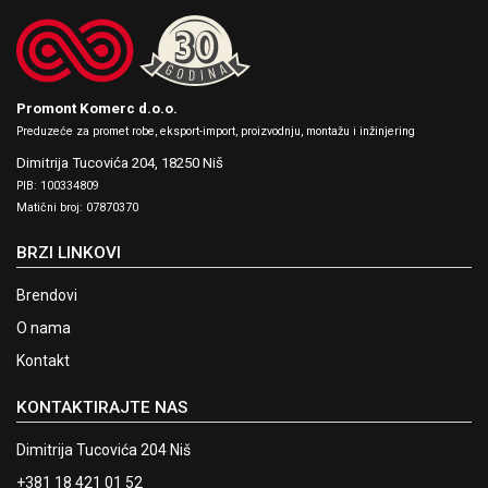
Promont Komerc d.o.o.
Preduzeće za promet robe, eksport-import, proizvodnju, montažu i inžinjering
Dimitrija Tucovića 204,
18250 Niš
PIB: 100334809
Matični broj: 07870370
BRZI LINKOVI
Brendovi
O nama
Kontakt
KONTAKTIRAJTE NAS
Dimitrija Tucovića 204 Niš
+381 18 421 01 52