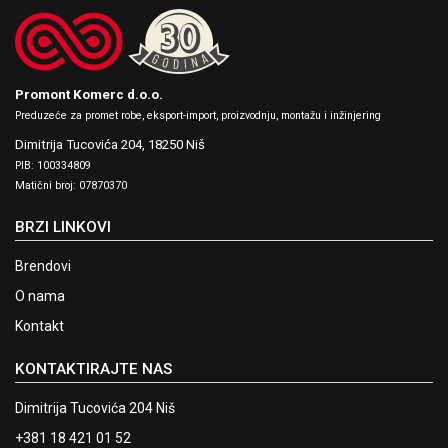
Promont Komerc d.o.o.
Preduzeće za promet robe, eksport-import, proizvodnju, montažu i inžinjering
Dimitrija Tucovića 204,
18250 Niš
PIB: 100334809
Matični broj: 07870370
BRZI LINKOVI
Brendovi
O nama
Kontakt
KONTAKTIRAJTE NAS
Dimitrija Tucovića 204 Niš
+381 18 421 01 52