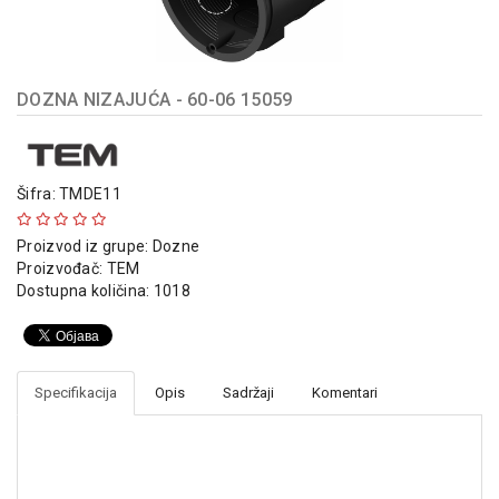
indikatori
Sklopna
tehnika
DOZNA NIZAJUĆA - 60-06 15059
Instalacioni
materijal
Napajanja
Šifra: TMDE11
i
kontrola
Proizvod iz grupe:
Dozne
osvetljenja
Proizvođač:
TEM
Dostupna količina: 1018
Baterijska
oprema
Alat
Specifikacija
Opis
Sadržaji
Komentari