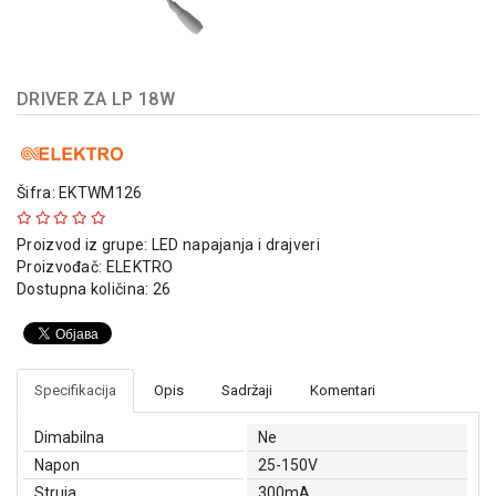
indikatori
Sklopna
tehnika
DRIVER ZA LP 18W
Instalacioni
materijal
Napajanja
Šifra: EKTWM126
i
kontrola
Proizvod iz grupe:
LED napajanja i drajveri
osvetljenja
Proizvođač:
ELEKTRO
Dostupna količina: 26
Baterijska
oprema
Alat
Specifikacija
Opis
Sadržaji
Komentari
Dimabilna
Ne
Napon
25-150V
Struja
300mA