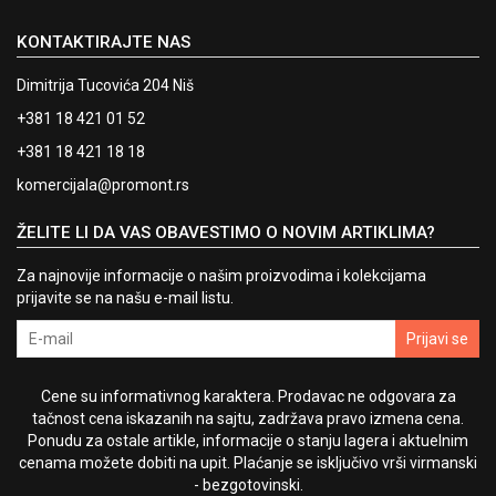
KONTAKTIRAJTE NAS
Dimitrija Tucovića 204 Niš
+381 18 421 01 52
+381 18 421 18 18
komercijala@promont.rs
ŽELITE LI DA VAS OBAVESTIMO O NOVIM ARTIKLIMA?
Za najnovije informacije o našim proizvodima i kolekcijama
prijavite se na našu e-mail listu.
Prijavi se
Cene su informativnog karaktera. Prodavac ne odgovara za
tačnost cena iskazanih na sajtu, zadržava pravo izmena cena.
Ponudu za ostale artikle, informacije o stanju lagera i aktuelnim
cenama možete dobiti na upit. Plaćanje se isključivo vrši virmanski
- bezgotovinski.