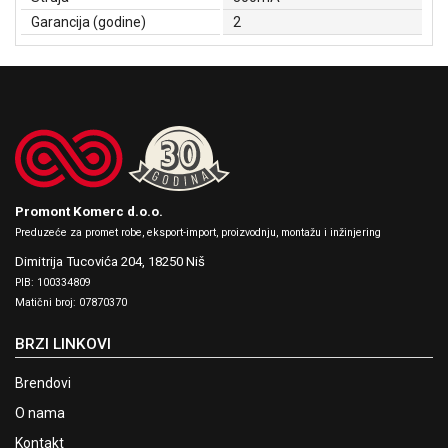
Garancija (godine)
2
Promont Komerc d.o.o.
Preduzeće za promet robe, eksport-import, proizvodnju, montažu i inžinjering
Dimitrija Tucovića 204,
18250 Niš
PIB: 100334809
Matični broj: 07870370
BRZI LINKOVI
Brendovi
O nama
Kontakt