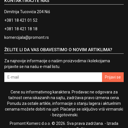
KONTAKTIRAJTE NAS
Dimitrija Tucovića 204 Niš
+381 18 421 01 52
+381 18 421 18 18
komercijala@promont.rs
ŽELITE LI DA VAS OBAVESTIMO O NOVIM ARTIKLIMA?
Za najnovije informacije o našim proizvodima i kolekcijama
prijavite se na našu e-mail listu.
Prijavi se
Cene su informativnog karaktera. Prodavac ne odgovara za
tačnost cena iskazanih na sajtu, zadržava pravo izmena cena.
Ponudu za ostale artikle, informacije o stanju lagera i aktuelnim
cenama možete dobiti na upit. Plaćanje se isključivo vrši virmanski
- bezgotovinski.
Promont Komerc d.o.o. © 2026. Sva prava zadržana. -
Izrada