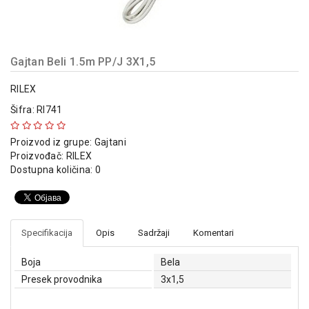
indikatori
Sklopna
tehnika
Gajtan Beli 1.5m PP/J 3X1,5
Instalacioni
materijal
RILEX
Šifra: RI741
Napajanja
i
Proizvod iz grupe:
Gajtani
kontrola
Proizvođač:
RILEX
osvetljenja
Dostupna količina: 0
Baterijska
oprema
Alat
Specifikacija
Opis
Sadržaji
Komentari
Boja
Bela
Presek provodnika
3x1,5