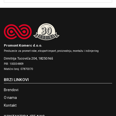
Promont Komerc d.o.o.
Preduzeće za promet robe, eksport-import, proizvodnju, montažu i inžinjering
Dimitrija Tucovića 204,
18250 Niš
PIB: 100334809
Matični broj: 07870370
BRZI LINKOVI
Brendovi
O nama
Kontakt