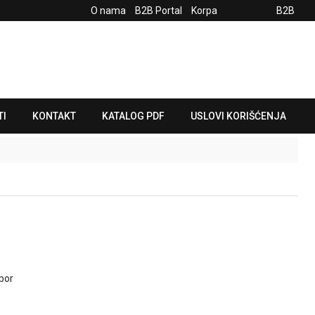
O nama
B2B Portal
Korpa
B2B
TI
KONTAKT
KATALOG PDF
USLOVI KORIŠĆENJA
bor