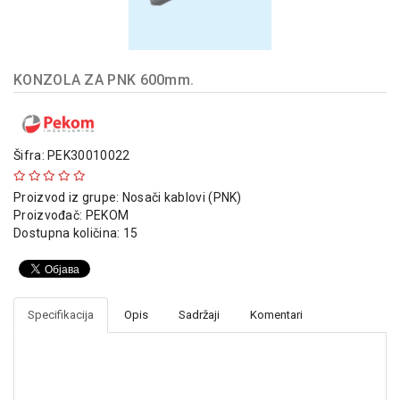
indikatori
Sklopna
tehnika
KONZOLA ZA PNK 600mm.
Instalacioni
materijal
Napajanja
Šifra: PEK30010022
i
kontrola
Proizvod iz grupe:
Nosači kablovi (PNK)
osvetljenja
Proizvođač:
PEKOM
Dostupna količina: 15
Baterijska
oprema
Alat
Specifikacija
Opis
Sadržaji
Komentari