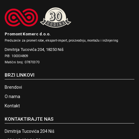
Promont Komerc d.o.o.
Preduzeće za promet robe, eksport-import, proizvodnju, montažu i inžinjering
Dimitrija Tucovića 204,
18250 Niš
PIB: 100334809
Matični broj: 07870370
BRZI LINKOVI
Brendovi
O nama
Kontakt
KONTAKTIRAJTE NAS
Dimitrija Tucovića 204 Niš