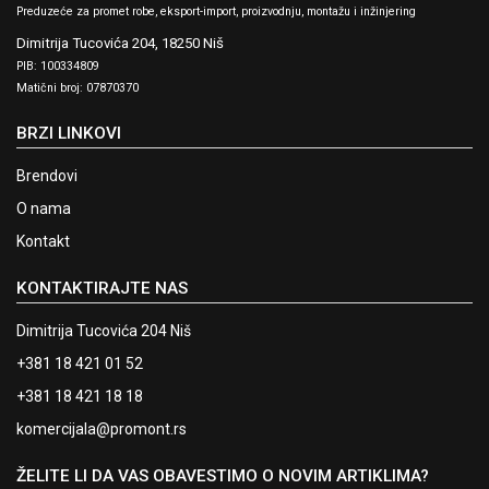
Preduzeće za promet robe, eksport-import, proizvodnju, montažu i inžinjering
Dimitrija Tucovića 204,
18250 Niš
PIB: 100334809
Matični broj: 07870370
BRZI LINKOVI
Brendovi
O nama
Kontakt
KONTAKTIRAJTE NAS
Dimitrija Tucovića 204 Niš
+381 18 421 01 52
+381 18 421 18 18
komercijala@promont.rs
ŽELITE LI DA VAS OBAVESTIMO O NOVIM ARTIKLIMA?