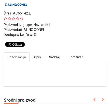
indikatori
Sklopna
Šifra: AC65142.E
tehnika
Proizvod iz grupe:
Novi artikli
Instalacioni
Proizvođač:
ALING CONEL
materijal
Dostupna količina: 3
Napajanja
i
kontrola
osvetljenja
Specifikacija
Opis
Sadržaji
Komentari
Baterijska
oprema
Alat
Srodni proizvodi