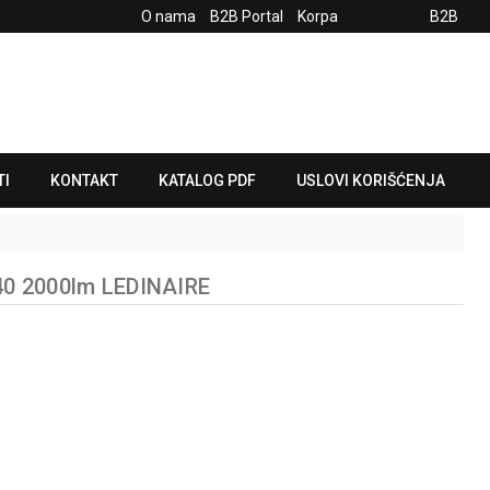
O nama
B2B Portal
Korpa
B2B
TI
KONTAKT
KATALOG PDF
USLOVI KORIŠĆENJA
40 2000lm LEDINAIRE