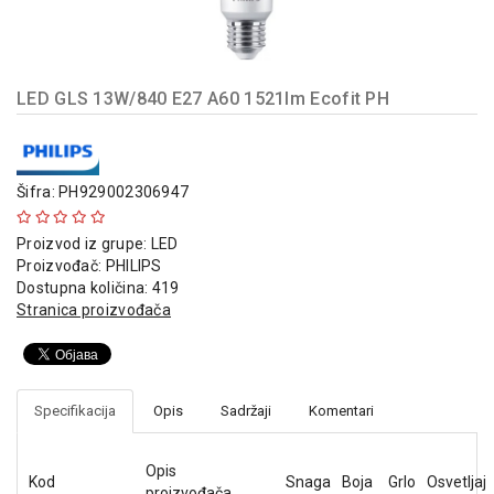
indikatori
Sklopna
tehnika
LED GLS 13W/840 E27 A60 1521lm Ecofit PH
Instalacioni
materijal
Napajanja
Šifra: PH929002306947
i
kontrola
Proizvod iz grupe:
LED
osvetljenja
Proizvođač:
PHILIPS
Dostupna količina: 419
Baterijska
Stranica proizvođača
oprema
Alat
Specifikacija
Opis
Sadržaji
Komentari
Opis
Kod
Snaga
Boja
Grlo
Osvetljaj
proizvođača