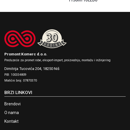
Promont Komerc d.o.o.
Preduzeće za promet robe, eksport-import, proizvodnju, montažu i inžinjering
Dimitrija Tucovića 204,
18250 Niš
PIB: 100334809
Matični broj: 07870370
BRZI LINKOVI
Brendovi
O nama
Kontakt