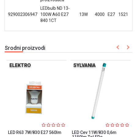
LEDbulb ND 13-
929002306947
100W A60 E27
13W
4000
E27
1521
840 1CT
Srodni proizvodi
ELEKTRO
SYLVANIA
LED R63 7W/830 E27 560lm
LED Cev 11W/830 0,6m
1150lm ToLEDo