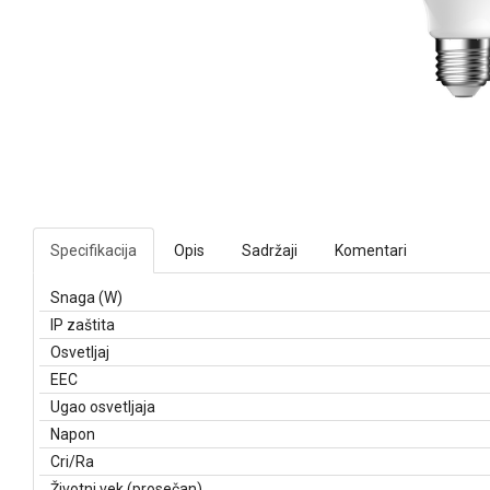
Specifikacija
Opis
Sadržaji
Komentari
Snaga (W)
IP zaštita
Osvetljaj
EEC
Ugao osvetljaja
Napon
Cri/Ra
Životni vek (prosečan)