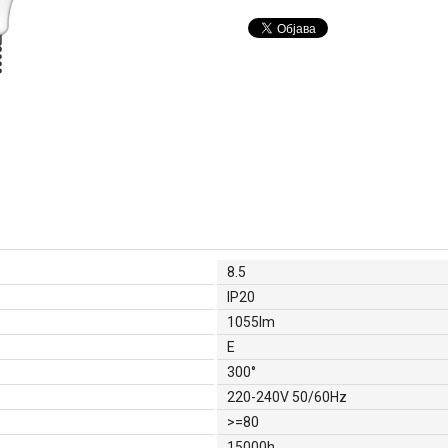
8.5
IP20
1055lm
E
300°
220-240V 50/60Hz
>=80
15000h