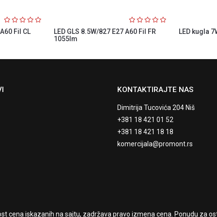
A60 Fil CL
LED GLS 8.5W/827 E27 A60 Fil FR
LED kugla 7W
1055lm
I
KONTAKTIRAJTE NAS
Dimitrija Tucovića 204 Niš
+381 18 421 01 52
+381 18 421 18 18
komercijala@promont.rs
t cena iskazanih na sajtu, zadržava pravo izmena cena. Ponudu za osta