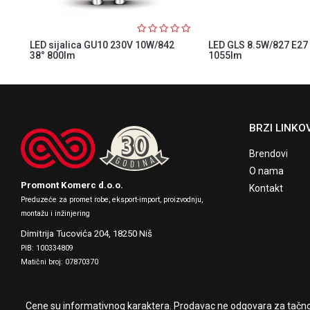
LED sijalica GU10 230V 10W/842
LED GLS 8.5W/827 E27 
38° 800lm
1055lm
BRZI LINKOV
Brendovi
O nama
Promont Komerc d.o.o.
Kontakt
Preduzeće za promet robe, eksport-import, proizvodnju,
montažu i inžinjering
Dimitrija Tucovića 204,
18250 Niš
PIB: 100334809
Matični broj: 07870370
Cene su informativnog karaktera. Prodavac ne odgovara za tačnos