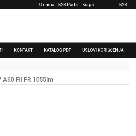
O nama
B2B Portal
Korpa
B2B
TI
KONTAKT
KATALOG PDF
USLOVI KORIŠĆENJA
 A60 Fil FR 1055lm