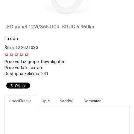
indikatori
Sklopna
tehnika
LED panel 12W/865 UGR. KRUG 6 960lm
Instalacioni
materijal
Luxram
Šifra: LX2021033
Napajanja
i
Proizvod iz grupe:
Downlighteri
kontrola
Proizvođač:
Luxram
osvetljenja
Dostupna količina: 241
Baterijska
oprema
Alat
Specifikacija
Opis
Sadržaji
Komentari