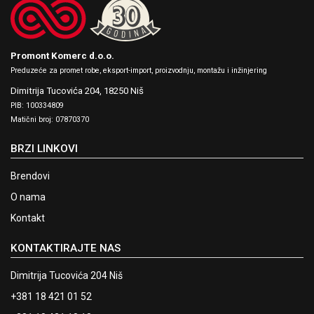
Promont Komerc d.o.o.
Preduzeće za promet robe, eksport-import, proizvodnju, montažu i inžinjering
Dimitrija Tucovića 204,
18250 Niš
PIB: 100334809
Matični broj: 07870370
BRZI LINKOVI
Brendovi
O nama
Kontakt
KONTAKTIRAJTE NAS
Dimitrija Tucovića 204 Niš
+381 18 421 01 52