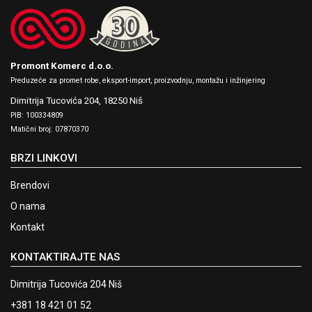
Promont Komerc d.o.o.
Preduzeće za promet robe, eksport-import, proizvodnju, montažu i inžinjering
Dimitrija Tucovića 204,
18250 Niš
PIB: 100334809
Matični broj: 07870370
BRZI LINKOVI
Brendovi
O nama
Kontakt
KONTAKTIRAJTE NAS
Dimitrija Tucovića 204 Niš
+381 18 421 01 52