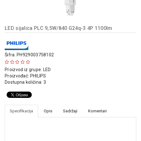
indikatori
Sklopna
tehnika
LED sijalica PLC 9,5W/840 G24q-3 4P 1100lm
Instalacioni
materijal
Napajanja
Šifra: PH929003758102
i
kontrola
Proizvod iz grupe:
LED
osvetljenja
Proizvođač:
PHILIPS
Dostupna količina: 3
Baterijska
oprema
Alat
Specifikacija
Opis
Sadržaji
Komentari