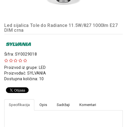
indikatori
Sklopna
tehnika
Led sijalica Tole do Radiance 11.5W/827 1000lm E27
DIM crna
Instalacioni
materijal
Napajanja
i
Šifra: SY0029018
kontrola
osvetljenja
Proizvod iz grupe:
LED
Proizvođač:
SYLVANIA
Baterijska
Dostupna količina: 10
oprema
Alat
Specifikacija
Opis
Sadržaji
Komentari