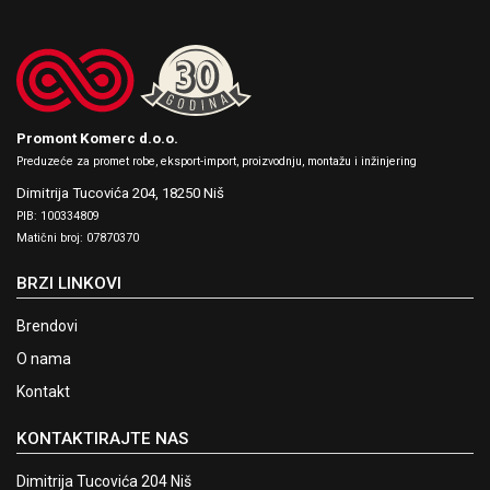
Promont Komerc d.o.o.
Preduzeće za promet robe, eksport-import, proizvodnju, montažu i inžinjering
Dimitrija Tucovića 204,
18250 Niš
PIB: 100334809
Matični broj: 07870370
BRZI LINKOVI
Brendovi
O nama
Kontakt
KONTAKTIRAJTE NAS
Dimitrija Tucovića 204 Niš