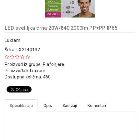
indikatori
Sklopna
tehnika
LED svetiljka crna 20W/840 2000lm PP+PP IP65
Instalacioni
materijal
Luxram
Šifra: LX2140132
Napajanja
i
Proizvod iz grupe:
Plafonjere
kontrola
Proizvođač:
Luxram
osvetljenja
Dostupna količina: 460
Baterijska
oprema
Alat
Specifikacija
Opis
Sadržaji
Komentari