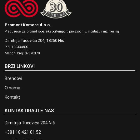
Promont Komerc d.o.o.
Preduzeće za promet robe, eksport-import, proizvodnju, montažu i inžinjering
Dimitrija Tucovića 204,
18250 Niš
PIB: 100334809
Matični broj: 07870370
BRZI LINKOVI
Brendovi
O nama
Kontakt
KONTAKTIRAJTE NAS
Dimitrija Tucovića 204 Niš
+381 18 421 01 52