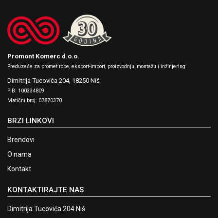
Promont Komerc d.o.o.
Preduzeće za promet robe, eksport-import, proizvodnju, montažu i inžinjering
Dimitrija Tucovića 204,
18250 Niš
PIB: 100334809
Matični broj: 07870370
BRZI LINKOVI
Brendovi
O nama
Kontakt
KONTAKTIRAJTE NAS
Dimitrija Tucovića 204 Niš