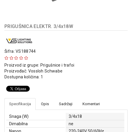
indikatori
Sklopna
tehnika
PRIGUŠNICA ELEKTR. 3/4x18W
Instalacioni
materijal
Napajanja
Šifra: VS188744
i
kontrola
Proizvod iz grupe:
Prigušnice i trafoi
osvetljenja
Proizvođač:
Vossloh Schwabe
Dostupna količina: 1
Baterijska
oprema
Alat
Specifikacija
Opis
Sadržaji
Komentari
Snaga (W)
3/4x18
Dimabilna
ne
Napon
220-240V 50/60Hz