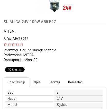
indikatori
Sklopna
tehnika
SIJALICA 24V 100W A55 E27
Instalacioni
materijal
MITEA
Šifra: MAT3916
Napajanja
i
Proizvod iz grupe:
Inkadescentne
kontrola
Proizvođač:
MITEA
osvetljenja
Dostupna količina: 30
Baterijska
oprema
Alat
Specifikacija
Opis
Sadržaji
Komentari
EEC
E
Napon
24V
Model
Sijalica