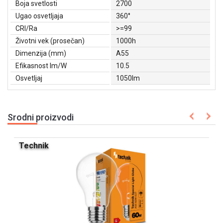
Boja svetlosti
2700
Ugao osvetljaja
360°
CRI/Ra
>=99
Životni vek (prosečan)
1000h
Dimenzija (mm)
A55
Efikasnost lm/W
10.5
Osvetljaj
1050lm
Srodni proizvodi
Technik