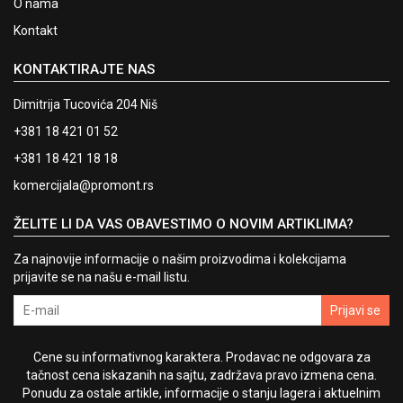
O nama
Kontakt
KONTAKTIRAJTE NAS
Dimitrija Tucovića 204 Niš
+381 18 421 01 52
+381 18 421 18 18
komercijala@promont.rs
ŽELITE LI DA VAS OBAVESTIMO O NOVIM ARTIKLIMA?
Za najnovije informacije o našim proizvodima i kolekcijama
prijavite se na našu e-mail listu.
Prijavi se
Cene su informativnog karaktera. Prodavac ne odgovara za
tačnost cena iskazanih na sajtu, zadržava pravo izmena cena.
Ponudu za ostale artikle, informacije o stanju lagera i aktuelnim