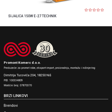
SIJALICA 150W E-27 TECHNIK
Promont Komerc d.o.o.
Preduzeće za promet robe, eksport-import, proizvodnju, montažu i inžinjering
Dimitrija Tucovića 204,
18250 Niš
PIB: 100334809
Matični broj: 07870370
BRZI LINKOVI
Brendovi