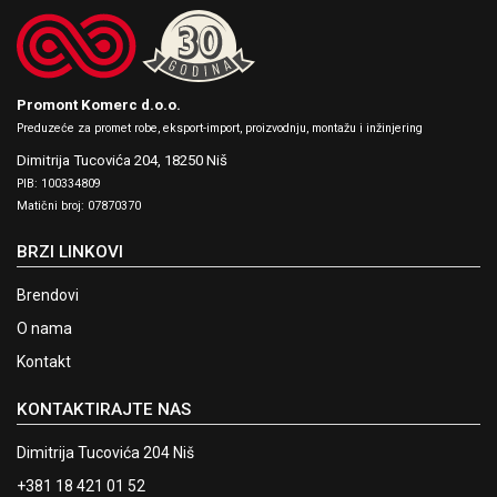
Promont Komerc d.o.o.
Preduzeće za promet robe, eksport-import, proizvodnju, montažu i inžinjering
Dimitrija Tucovića 204,
18250 Niš
PIB: 100334809
Matični broj: 07870370
BRZI LINKOVI
Brendovi
O nama
Kontakt
KONTAKTIRAJTE NAS
Dimitrija Tucovića 204 Niš
+381 18 421 01 52