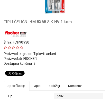
indikatori
Sklopna
tehnika
TIPLI ČELIČNI HM 5X65 S K NV 1 kom
Instalacioni
materijal
Napajanja
Šifra: FCH90930
i
kontrola
Proizvod iz grupe:
Tiplovi i ankeri
osvetljenja
Proizvođač:
FISCHER
Dostupna količina: 9
Baterijska
oprema
Alat
Specifikacija
Opis
Sadržaji
Komentari
Tip
čelik