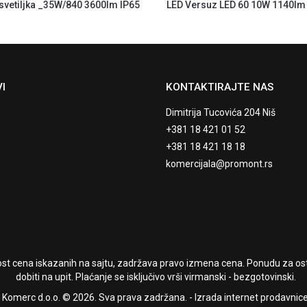
 svetiljka _35W/840 3600lm IP65
LED Versuz LED 60 10W 1140lm
I
KONTAKTIRAJTE NAS
Dimitrija Tucovića 204 Niš
+381 18 421 01 52
+381 18 421 18 18
komercijala@promont.rs
t cena iskazanih na sajtu, zadržava pravo izmena cena. Ponudu za osta
dobiti na upit. Plaćanje se isključivo vrši virmanski - bezgotovinski.
Komerc d.o.o. © 2026. Sva prava zadržana. -
Izrada internet prodavnic