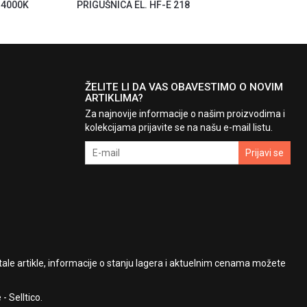
 4000K
PRIGUŠNICA EL. HF-E 218
ŽELITE LI DA VAS OBAVESTIMO O NOVIM
ARTIKLIMA?
Za najnovije informacije o našim proizvodima i
kolekcijama prijavite se na našu e-mail listu.
Prijavi se
le artikle, informacije o stanju lagera i aktuelnim cenama možete
e
-
Selltico.