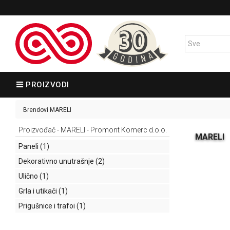
PROIZVODI
Brendovi
MARELI
Proizvođač - MARELI - Promont Komerc d.o.o.
MARELI
Paneli
(1)
Dekorativno unutrašnje
(2)
Ulično
(1)
Grla i utikači
(1)
Prigušnice i trafoi
(1)