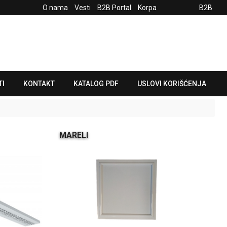
O nama
Vesti
B2B Portal
Korpa
B2B
TI
KONTAKT
KATALOG PDF
USLOVI KORIŠĆENJA
MARELI