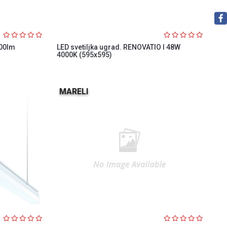
000lm
LED svetiljka ugrad. RENOVATIO I 48W
4000K (595x595)
MARELI