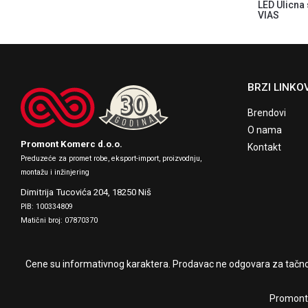
LED Ulicna
VIAS
BRZI LINKOV
Brendovi
O nama
Promont Komerc d.o.o.
Kontakt
Preduzeće za promet robe, eksport-import, proizvodnju,
montažu i inžinjering
Dimitrija Tucovića 204,
18250 Niš
PIB: 100334809
Matični broj: 07870370
Cene su informativnog karaktera. Prodavac ne odgovara za tačnos
Promont 