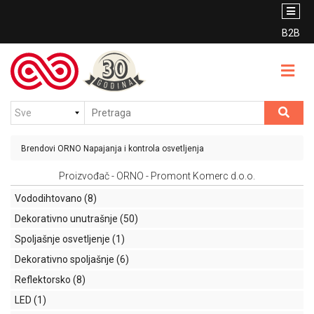
PROIZVODI
BRENDOVI
B2B
Unutrašnje
CENOVNIK
osvetljenje
VESTI
Spoljašnje
osvetljenje
KONTAKT
Sijalice
Brendovi
ORNO
Napajanja i kontrola osvetljenja
KATALOG
Protivpanično
Proizvođač - ORNO - Promont Komerc d.o.o.
PDF
osvetljenje
Vododihtovano
(8)
Nosači
Dekorativno unutrašnje
(50)
USLOVI
kablovi
KORIŠĆENJA
Spoljašnje osvetljenje
(1)
(PNK)
Dekorativno spoljašnje
(6)
Prekidači,
Reflektorsko
(8)
priključnice
LED
(1)
i