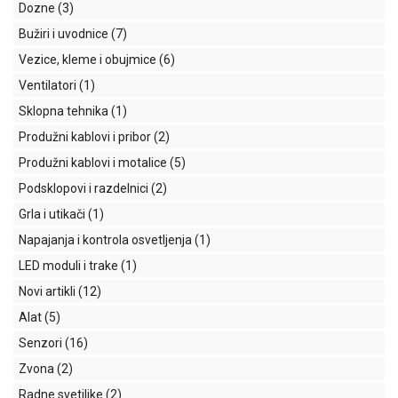
indikatori
Dozne
(3)
Bužiri i uvodnice
(7)
Sklopna
tehnika
Vezice, kleme i obujmice
(6)
Ventilatori
(1)
Instalacioni
Sklopna tehnika
(1)
materijal
Produžni kablovi i pribor
(2)
Napajanja
Produžni kablovi i motalice
(5)
i
kontrola
Podsklopovi i razdelnici
(2)
osvetljenja
Grla i utikači
(1)
Baterijska
Napajanja i kontrola osvetljenja
(1)
oprema
LED moduli i trake
(1)
Novi artikli
(12)
Alat
Alat
(5)
Senzori
(16)
Zvona
(2)
Radne svetiljke
(2)