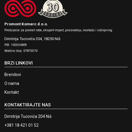
Promont Komerc d.o.o.
Preduzeće za promet robe, eksport-import, proizvodnju, montažu i inžinjering
Dimitrija Tucovića 204,
18250 Niš
PIB: 100334809
Matični broj: 07870370
BRZI LINKOVI
Brendovi
O nama
Kontakt
KONTAKTIRAJTE NAS
Dimitrija Tucovića 204 Niš
+381 18 421 01 52