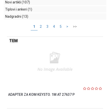
indikatori
Novi artikli
(107)
Tiplovi i ankeri
(1)
Sklopna
tehnika
Nadgradni
(13)
Instalacioni
1
2
3
4
5
>
>>
materijal
TEM
Napajanja
i
kontrola
osvetljenja
Baterijska
oprema
Alat
ADAPTER ZA KOM KEYSTO. 1M AT 27637 P