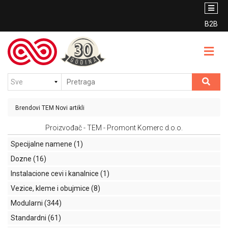
PROIZVODI
BRENDOVI
B2B
Unutrašnje
CENOVNIK
osvetljenje
VESTI
Spoljašnje
osvetljenje
KONTAKT
Sijalice
Brendovi
TEM
Novi artikli
KATALOG
Protivpanično
Proizvođač - TEM - Promont Komerc d.o.o.
PDF
osvetljenje
Specijalne namene
(1)
Nosači
Dozne
(16)
USLOVI
kablovi
KORIŠĆENJA
Instalacione cevi i kanalnice
(1)
(PNK)
Vezice, kleme i obujmice
(8)
Prekidači,
Modularni
(344)
priključnice
Standardni
(61)
i