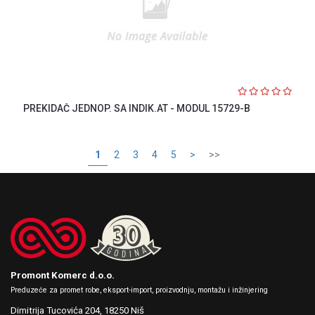
PREKIDAČ JEDNOP. SA INDIK.AT - MODUL 15729-B
1
2
3
4
5
>
>>
Promont Komerc d.o.o.
Preduzeće za promet robe, eksport-import, proizvodnju, montažu i inžinjering
Dimitrija Tucovića 204,
18250 Niš