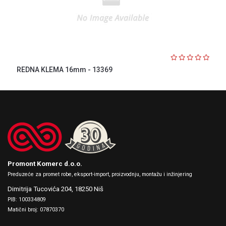
REDNA KLEMA 16mm - 13369
Promont Komerc d.o.o.
Preduzeće za promet robe, eksport-import, proizvodnju, montažu i inžinjering
Dimitrija Tucovića 204,
18250 Niš
PIB: 100334809
Matični broj: 07870370