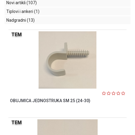
indikatori
Novi artikli
(107)
Tiplovi i ankeri
(1)
Sklopna
tehnika
Nadgradni
(13)
Instalacioni
TEM
materijal
Napajanja
i
kontrola
osvetljenja
Baterijska
oprema
Alat
OBUJMICA JEDNOSTRUKA SM 25 (24-30)
TEM